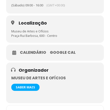
(Sábado) 09:00 - 16:00
(GMT+00:00)
Atenção Feirantes! Faça sua inscrição e venha expor seus
produtos.
Informações: (31) 9408-0192 (whatsapp) ou pelo e-mail:
Localização
sesimao@fiemg.com.br
Museu de Artes e Ofícios
Praça Rui Barbosa, 600 - Centro
CALENDÁRIO
GOOGLE CAL
Organizador
MUSEU DE ARTES E OFÍCIOS
SABER MAIS