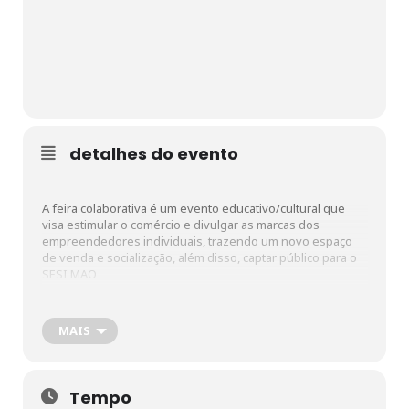
detalhes do evento
A feira colaborativa é um evento educativo/cultural que
visa estimular o comércio e divulgar as marcas dos
empreendedores individuais, trazendo um novo espaço
de venda e socialização, além disso, captar público para o
SESI MAO
Traga sua família para passar um dia no Museu e
MAIS
aproveitar nossa feirinha e surpresas.
Sábado, dia 05/10, de 9h às 16h.
Informações: (31) 9408-0192 (whatsapp) ou pelo e-mail:
sesimao@fiemg.com.br
Tempo