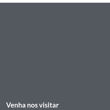
Período: 12/10 a 24/11 – terça a sexta de 11h às 17h –
sábado de 09h às 17h
*Entrada até às 16h30
Local: Museu de Artes e Ofício – Endereço: Praça Rui
Barbosa, 600 – Centro – BH / MG
ENTRADA GRATUITA
Venha nos visitar