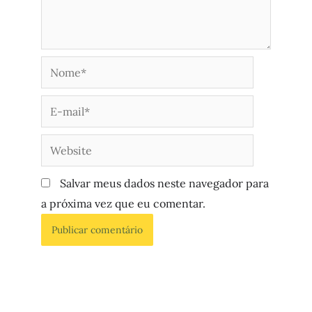
reconhecer a Luz do Sol, como uma luz irmã, a
PONTO DE
PERMITIR O BRONZEAMENTO
, sendo o traço dominante
dos vários tons de negridão, registradas aqui por
YAN
NICOLAS,
artista das
ILUMINAÇÕES NEGRAS
. Que assim
como a luz, empresta seu brilho interno, para ir de
encontro com outras negruras do mundo. Usando os
pigmentos da sua pele e do carvão, para deixar o
testemunho das fugas e das rutilâncias tretas, presentes
em todas as superfícies esmaecidas e viciadas pela
brancura.
SERVIÇO:
Salvar meus dados neste navegador para
NEGRO BRIO: AZEVICHE Artista Yan Nicolas
a próxima vez que eu comentar.
Abertura:
11 de outubro de 2024
Horário: 19h às 22h